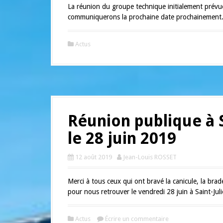
a
La réunion du groupe technique initialement prévu
l
communiquerons la prochaine date prochainement
Actus
Réunion publique à 
le 28 juin 2019
12 août 2019
Jean-Louis ROSSET
Merci à tous ceux qui ont bravé la canicule, la bra
pour nous retrouver le vendredi 28 juin à Saint-Ju
Actus
Écrire un commentaire