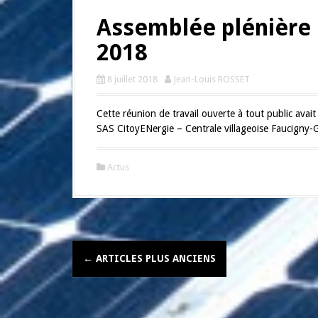
Assemblée plénière 
2018
8 juillet 2018
Jean-Louis ROSSET
Cette réunion de travail ouverte à tout public avait 
SAS CitoyENergie – Centrale villageoise Faucigny-G
Actus
N
←
ARTICLES PLUS ANCIENS
a
v