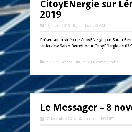
CitoyENergie sur Lém
2019
10 janvier 2019
Jean-Louis ROSSET
Présentation vidéo de CitoyENergie par Sarah Bern
(interview Sarah Berndt pour CitoyENergie de 03:
Revue de presse
Écrire un commentaire
Le Messager – 8 no
17 décembre 2018
Jean-Louis ROSSET