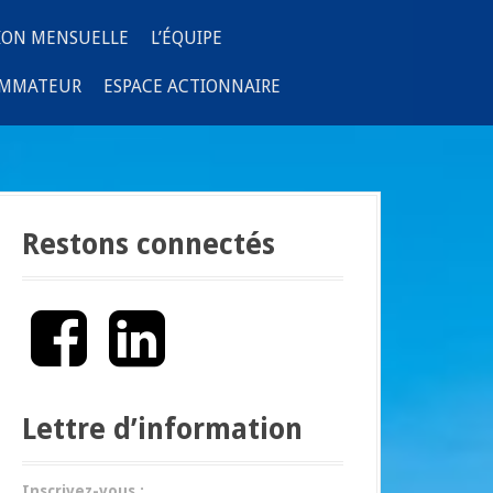
ION MENSUELLE
L’ÉQUIPE
OMMATEUR
ESPACE ACTIONNAIRE
Restons connectés
F
L
a
i
c
n
e
k
b
e
Lettre d’information
o
d
o
I
k
n
Inscrivez-vous :