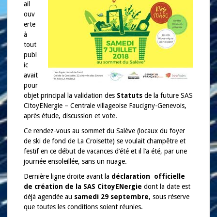
a
ail
l
ouv
erte
à
tout
publ
ic
avait
pour
objet principal la validation des
Statuts
de la future SAS
CitoyENergie – Centrale villageoise Faucigny-Genevois,
après étude, discussion et vote.
Ce rendez-vous au sommet du Salève (locaux du foyer
de ski de fond de La Croisette) se voulait champêtre et
festif en ce début de vacances d’été et il l’a été, par une
journée ensoleillée, sans un nuage.
Dernière ligne droite avant la
déclaration officielle
de création de la SAS CitoyENergie
dont la date est
déjà agendée au
samedi 29 septembre
, sous réserve
que toutes les conditions soient réunies.