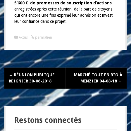
5’600 € de promesses de souscription d’actions
enregistrées après cette réunion, de la part de citoyens
qui ont encore une fois exprimé leur adhésion et investi
leur confiance dans ce projet.
Actus
permalien
N
←
RÉUNION PUBLIQUE
MARCHÉ TOUT EN BIO À
a
REIGNIER 30-06-2018
MINZIER 04-08-18
→
v
i
g
Restons connectés
a