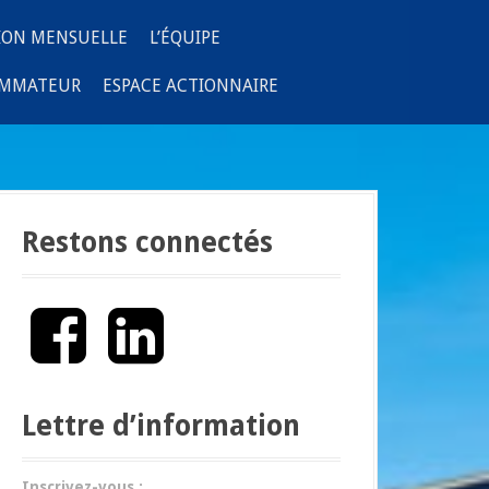
ION MENSUELLE
L’ÉQUIPE
OMMATEUR
ESPACE ACTIONNAIRE
Restons connectés
F
L
a
i
c
n
e
k
b
e
Lettre d’information
o
d
o
I
k
n
Inscrivez-vous :