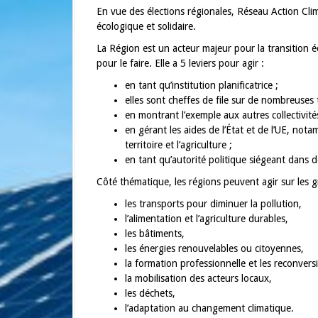
a
En vue des élections régionales, Réseau Action Cl
l
écologique et solidaire.
La Région est un acteur majeur pour la transition éc
pour le faire. Elle a 5 leviers pour agir :
en tant qu’institution planificatrice ;
elles sont cheffes de file sur de nombreuses
en montrant l’exemple aux autres collectivités
en gérant les aides de l’État et de l’UE, no
territoire et l’agriculture ;
en tant qu’autorité politique siégeant dans 
Côté thématique, les régions peuvent agir sur les g
les transports pour diminuer la pollution,
l’alimentation et l’agriculture durables,
les bâtiments,
les énergies renouvelables ou citoyennes,
la formation professionnelle et les reconvers
la mobilisation des acteurs locaux,
les déchets,
l’adaptation au changement climatique.