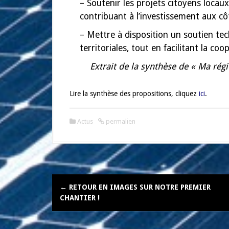
– Soutenir les projets citoyens locau
contribuant à l’investissement aux cô
– Mettre à disposition un soutien tec
territoriales, tout en facilitant la coo
Extrait de la synthèse de « Ma rég
Lire la synthèse des propositions, cliquez
ici
.
Actus
permalien
N
←
RETOUR EN IMAGES SUR NOTRE PREMIER
a
CHANTIER !
v