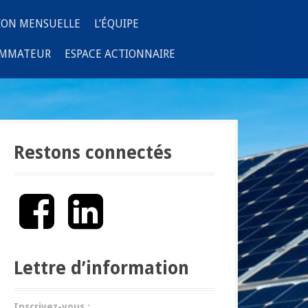
ION MENSUELLE
L’ÉQUIPE
OMMATEUR
ESPACE ACTIONNAIRE
Restons connectés
F
L
a
i
c
n
e
k
b
e
Lettre d’information
o
d
o
I
k
n
Inscrivez-vous :