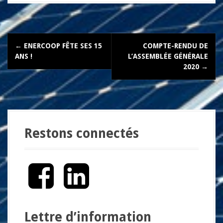
N
←
ENERCOOP FÊTE SES 15
COMPTE-RENDU DE
a
ANS !
L’ASSEMBLÉE GÉNÉRALE
2020
→
v
i
g
a
Restons connectés
t
i
F
L
o
a
i
c
n
n
e
k
b
e
d
Lettre d’information
o
d