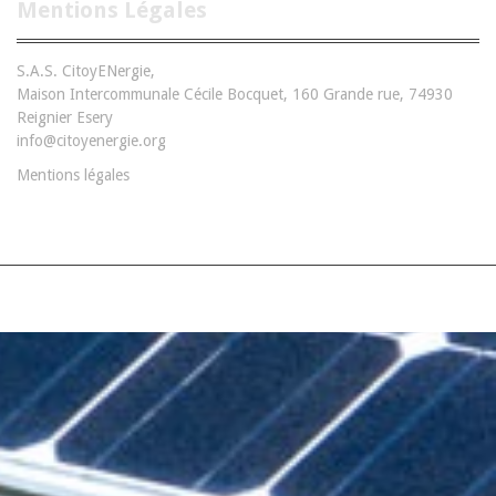
Mentions Légales
S.A.S. CitoyENergie,
Maison Intercommunale Cécile Bocquet, 160 Grande rue, 74930
Reignier Esery
info@citoyenergie.org
Mentions légales