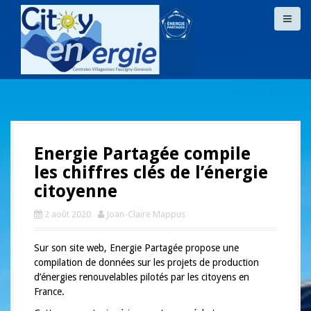
A
l
l
e
r
a
u
c
o
n
Energie Partagée compile
t
e
les chiffres clés de l’énergie
n
citoyenne
u
p
2 août 2020
Joan-Claire Mappus
r
i
Sur son site web, Energie Partagée propose une
n
compilation de données sur les projets de production
c
d’énergies renouvelables pilotés par les citoyens en
i
France.
p