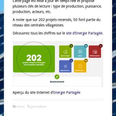
a
Cette page est mise à jour en temps réel et propose
l
plusieurs clés de lecture : type de production, puissance,
production, acteurs, etc.
A noter que sur 202 projets recensés, 50 font partie du
réseau des centrales villageoises.
Découvrez tous les chiffres sur le
site d’Energie Partagée
.
Aperçu du site Internet d’
Energie Partagée
Actus
permalien