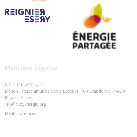
Mentions Légales
S.A.S. CitoyENergie,
Maison Intercommunale Cécile Bocquet, 160 Grande rue, 74930
Reignier Esery
info@citoyenergie.org
Mentions légales