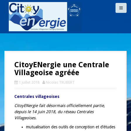
A
l
l
e
r
a
u
c
o
n
CitoyENergie une Centrale
t
e
Villageoise agréée
n
u
1 juillet 2018
Nicolas TRUBERT
p
r
Centrales villageoises
i
CitoyENergie fait désormais officiellement partie,
n
depuis le 14 juin 2018, du réseau Centrales
c
Villageoises.
i
p
mutualisation des outils de conception et d’études