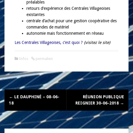
a
préalables
l
retours d’expérience des Centrales Villageoises
existantes
centrale d’achat pour une gestion coopérative des
commandes de matériel
autonomie mais fonctionnement en réseau
Les Centrales Villageoises, c’est quoi ?
(visitez le site)
Infos
permalien
N
←
LE DAUPHINÉ – 08-06-
RÉUNION PUBLIQUE
a
18
REIGNIER 30-06-2018
→
v
i